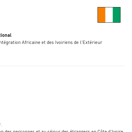
tional
ntégration Africaine et des Ivoiriens de l'Extérieur
.
tion des personnes et au séjour des étrangers en Côte d’Ivoire.