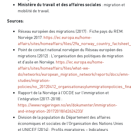
Ministère du travail et des affaires sociales
: migration et
mobilité de travail.
Sources:
Réseau européen des migrations (2017) : Fiche pays du REM.
Norvège 2017.
https://ec.europa.eu/home-
affairs/sites/homeaffairs/files/29a_norway_country_factsheet
Point de contact national norvégien du Réseau européen des
migrations (2012) : L'organisation des politiques de migration
et d'asile en Norvège.
https://ec.europa.eu/home-
affairs/sites/homeaffairs/files/what-we-
do/networks/european_migration_network/reports/docs/emn-
studies/migration-
policies/no_20120412_organisationasylummigrationpolicies_fina
Rapport de la Norvège à l'OCDE sur l'immigration et
l'intégration (2017-2018) :
https://www.regjeringen.no/en/dokumenter/immigration-
and-integration-20172018/id2624233/
Division de la population du Département des affaires
économiques et sociales de l'Organisation des Nations Unies
et UNICEF (2014) : Profils migratoires – Indicateurs