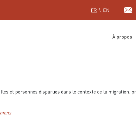
Sélectionnez votre lan
FR
EN
À propos
les et personnes disparues dans le contexte de la migration: pr
unions