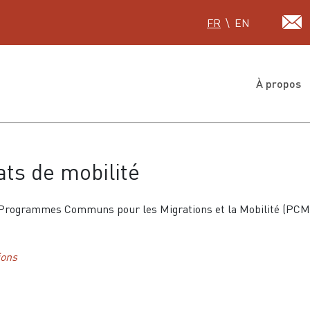
Sélectionnez votre lan
FR
EN
À propos
ats de mobilité
es Programmes Communs pour les Migrations et la Mobilité (PCM
ions