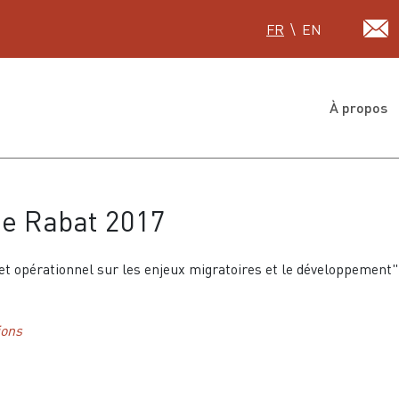
Sélectionnez votre lan
FR
EN
À propos
de Rabat 2017
et opérationnel sur les enjeux migratoires et le développement"
ions