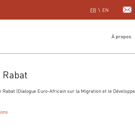
Sélectionnez votre lan
FR
EN
À propos
 Rabat
 Rabat (Dialogue Euro-Africain sur la Migration et le Développ
ions