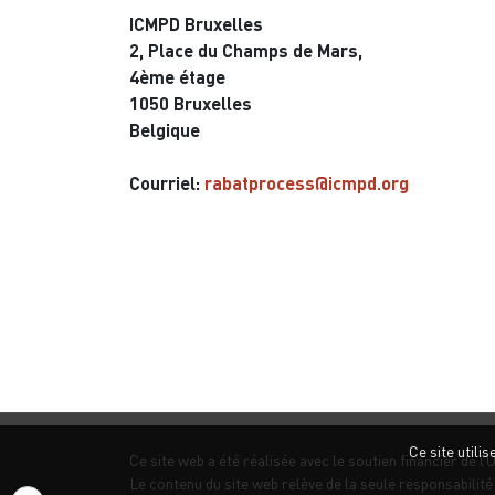
ICMPD Bruxelles
2, Place du Champs de Mars,
4ème étage
1050 Bruxelles
Belgique
Courriel:
rabatprocess@icmpd.org
Ce site utili
Ce site web a été réalisée avec le soutien financier de l
Le contenu du site web relève de la seule responsabilit