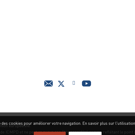
se des cookies pour améliorer votre navigation. En savoir plus sur l'utilisatio
’Union européenne.
é de ICMPD et ne peut en aucun cas être considéré comme reflétant le point 