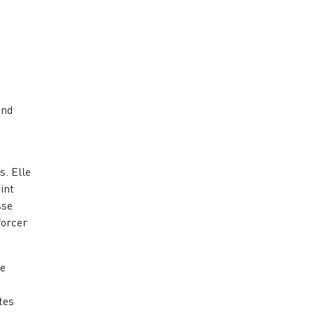
end
s. Elle
int
sse
forcer
de
tes