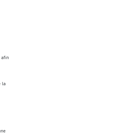
 afin
 la
une