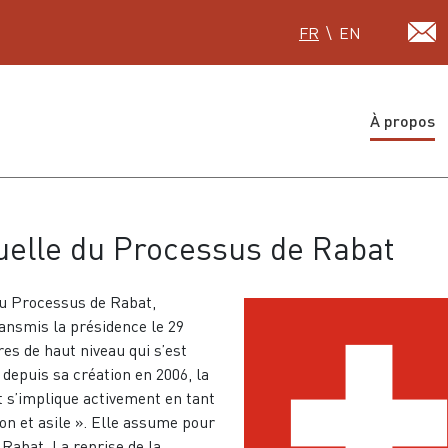
Sélectionnez votre lan
FR
EN
À propos
uelle du Processus de Rabat
du Processus de Rabat,
ransmis la présidence le 29
res de haut niveau qui s’est
epuis sa création en 2006, la
et s’implique activement en tant
on et asile ». Elle assume pour
Rabat. La reprise de la