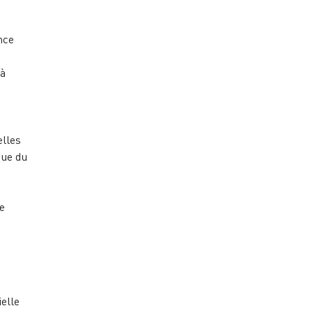
nce
 à
elles
que du
e
elle