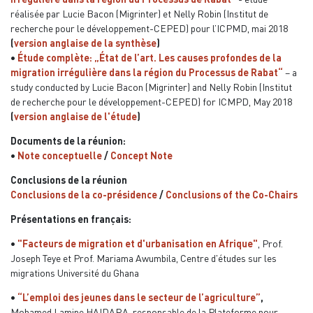
réalisée par Lucie Bacon (Migrinter) et Nelly Robin (Institut de
recherche pour le développement-CEPED) pour l’ICPMD, mai 2018
(
version anglaise de la synthèse
)
•
Étude complète: „État de l’art. Les causes profondes de la
migration irrégulière dans la région du Processus de Rabat“
– a
study conducted by Lucie Bacon (Migrinter) and Nelly Robin (Institut
de recherche pour le développement-CEPED) for ICMPD, May 2018
(
version anglaise de l'étude
)
Documents de la réunion:
•
Note conceptuelle
/
Concept Note
Conclusions de la réunion
Conclusions de la co-présidence
/
Conclusions of the Co-Chairs
Présentations en français:
•
"Facteurs de migration et d'urbanisation en Afrique"
, Prof.
Joseph Teye et Prof. Mariama Awumbila, Centre d'études sur les
migrations Université du Ghana
•
“L’emploi des
jeunes
dans
le
secteur
de
l’agriculture
”
,
Mohamed Lamine HAIDARA,
responsable
de la Plateforme pour