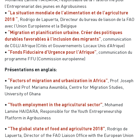
l’Entreprenariat des
jeunes
en
Agrobusiness
•
“La situation
mondiale
de
l’alimentation
et de
l’agriculture
2018 “
, Rodrigo de Lapuerta, Directeur du bureau de liaison de la FAO
avec
l'Union Européenne et la Belgique
•
“Migration et planification urbaine. Créer des politiques
durables
favorables
à
l’inclusion
des migrants”
, communication
de CGLU Afrique (Cités et Gouvernements Locaux Unis d’Afrique)
•
“Fonds Fiduciaire d'Urgence pour l'Afrique”
, communication du
programme FFU (Commission européenne)
Présentations en anglais:
•
“Factors of migration and urbanization in Africa”
, Prof. Joseph
Teye and Prof. Mariama Awumbila, Centre for Migration Studies,
University of Ghana
•
"Youth employment in the agricultural sector"
, Mohamed
Lamine HAIDARA, Responsible for the Youth Entrepreneurship
Platform in Agribusiness
•
"The global state of food and agriculture 2018"
, Rodrigo de
Lapuerta, Director of the FAO Liaison Office with the European Union