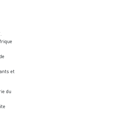
.
frique
 de
ants et
rie du
ite