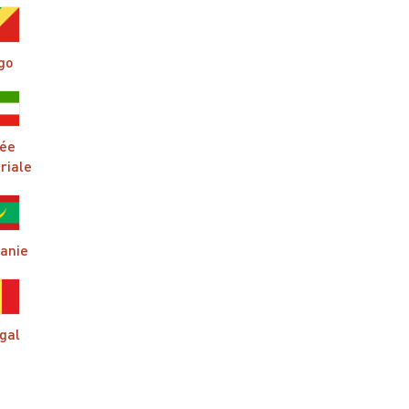
go
née
riale
tanie
gal