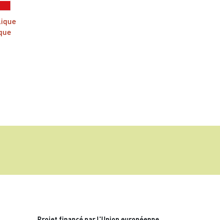
lique
que
Projet financé par l'Union européenne