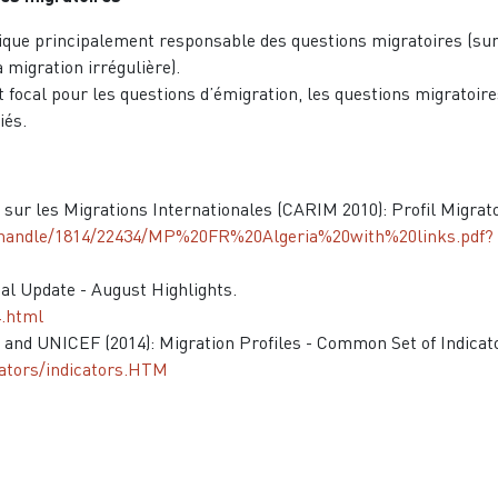
atique principalement responsable des questions migratoires (su
a migration irrégulière).
 focal pour les questions d’émigration, les questions migratoire
iés.
ur les Migrations Internationales (CARIM 2010): Profil Migrat
m/handle/1814/22434/MP%20FR%20Algeria%20with%20links.pdf?
l Update - August Highlights.
4.html
and UNICEF (2014): Migration Profiles - Common Set of Indicat
cators/indicators.HTM