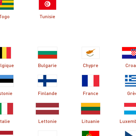
Togo
Tunisie
lgique
Bulgarie
Chypre
Croa
stonie
Finlande
France
Grè
Italie
Lettonie
Lituanie
Luxem