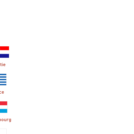
tie
ce
bourg