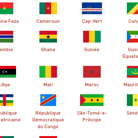
ina Faso
Cameroun
Cap-Vert
Con
ambie
Ghana
Guinée
Gui
Équato
Libye
Mali
Maroc
Mauri
ublique
République
São-Tomé-e-
Séné
africaine
Démocratique
Príncipe
du Congo