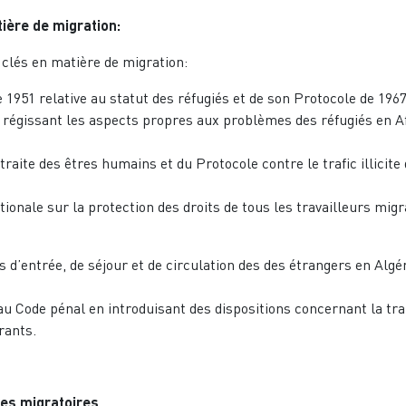
ière de migration:
clés en matière de migration:
e 1951 relative au statut des réfugiés et de son Protocole de 1967
UA régissant les aspects propres aux problèmes des réfugiés en A
 traite des êtres humains et du Protocole contre le trafic illicite
ationale sur la protection des droits de tous les travailleurs migr
ns d’entrée, de séjour et de circulation des des étrangers en Algé
 au Code pénal en introduisant des dispositions concernant la tra
grants.
res migratoires