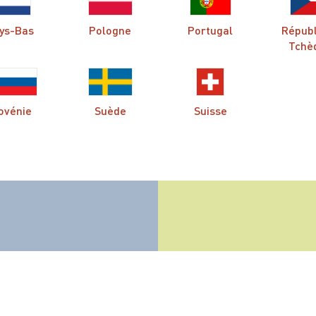
ys-Bas
Pologne
Portugal
Répub
Tchè
ovénie
Suède
Suisse