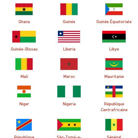
Ghana
Guinée
Guinée Équatoriale
Guinée-Bissau
Liberia
Libye
Mali
Maroc
Mauritanie
Niger
Nigeria
République
Centrafricaine
République
São-Tomé-e-
Sénégal