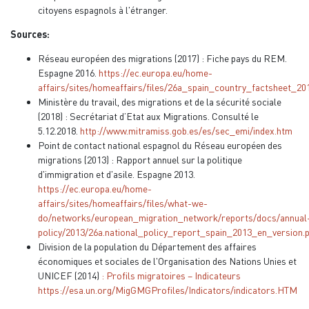
citoyens espagnols à l'étranger.
Sources:
Réseau européen des migrations (2017) : Fiche pays du REM.
Espagne 2016.
https://ec.europa.eu/home-
affairs/sites/homeaffairs/files/26a_spain_country_factsheet_20
Ministère du travail, des migrations et de la sécurité sociale
(2018) : Secrétariat d’Etat aux Migrations. Consulté le
5.12.2018.
http://www.mitramiss.gob.es/es/sec_emi/index.htm
Point de contact national espagnol du Réseau européen des
migrations (2013) : Rapport annuel sur la politique
d'immigration et d'asile. Espagne 2013.
https://ec.europa.eu/home-
affairs/sites/homeaffairs/files/what-we-
do/networks/european_migration_network/reports/docs/annual
policy/2013/26a.national_policy_report_spain_2013_en_version.
Division de la population du Département des affaires
économiques et sociales de l'Organisation des Nations Unies et
UNICEF (2014)
: Profils migratoires – Indicateurs
https://esa.un.org/MigGMGProfiles/Indicators/indicators.HTM