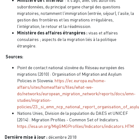
Ministère de l'Intérieur
: Il s‘agit, avec ses autorités
subordonnées, du principal organe chargé des questions
migratoires, notamment l'immigration (entrée, séjour), l'asile, la
gestion des frontières et les migrations irrégulières,
l'intégration, le retour et la réadmission.
Ministère des affaires étrangères :
visas et affaires
consulaires ; aspects de la migration liés à la politique
étrangère.
Sources:
Point de contact national slovène du Réseau européen des
migrations (2010) : Organisation of Migration and Asylum
Policies in Slovenia.
https://ec.europa.eu/home-
affairs/sites/homeaffairs/files/what-we-
do/networks/european_migration_network/reports/docs/emn-
studies/migration-
policies/23._si_emn_ncp_national_report_organisation_of_asyl
Nations Unies, Division de la population du DAES et UNICEF
(2014) : Migration Profiles - Common Set of Indicators.
https://esa.un.org/MigGMGProfiles/Indicators/indicators.HTM
Dernière mise à jour :
décembre 2018